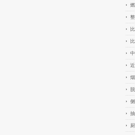
燃
整
比
比
中
近
烟
脱
侧
抽
厨