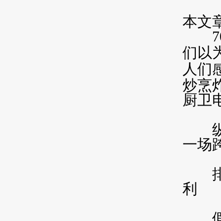
本文
7
们以
人们
炒烹
厨卫
纵观
一场
排风
利
假