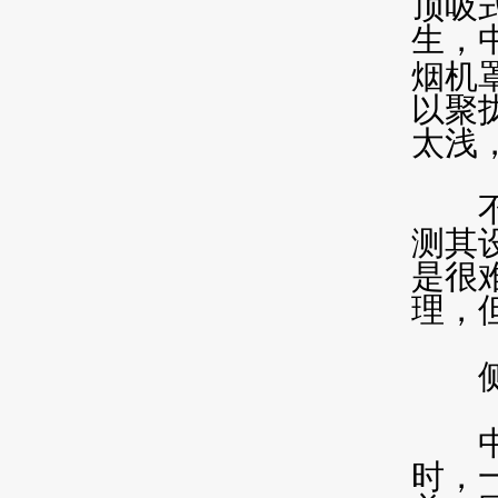
顶吸
生，
烟机
以聚
太浅
不论
测其
是很
理，
侧吸
中式
时，