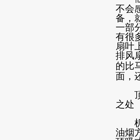
不会
备，
一部
有很
扇叶
排风
的比
面，
顶吸
之处
机械
油烟