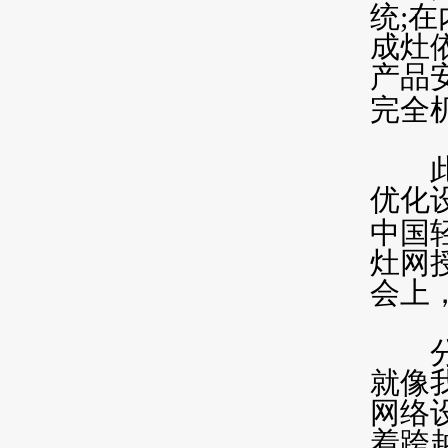
统
;
在
成灶
产品
完全
此外
优化
中国
灶网
会上
分体
就像
网络
着跨