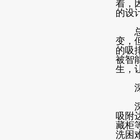
着，
的设
总体
变，
的吸
被智
生，
深井
深井
吸附
藏柜
洗困