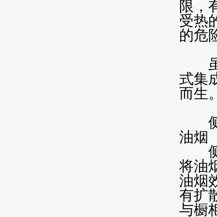
限，
受热
的危
虽
式集
而生
侧吸
油烟
侧吸
将油
油烟
有扩
与橱